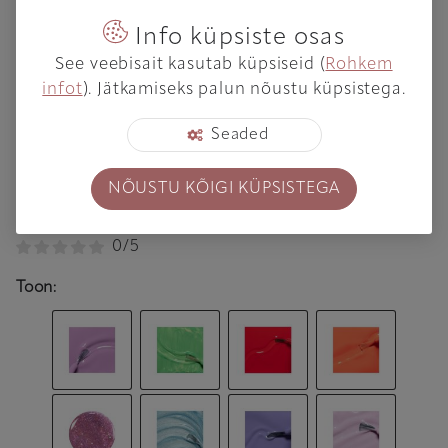
Info küpsiste osas
See veebisait kasutab küpsiseid (
Rohkem
infot
). Jätkamiseks palun nõustu küpsistega.
Seaded
MANUCURIST
NÕUSTU KÕIGI KÜPSISTEGA
Küünelakk lastele 8ml
0/5
Toon
: