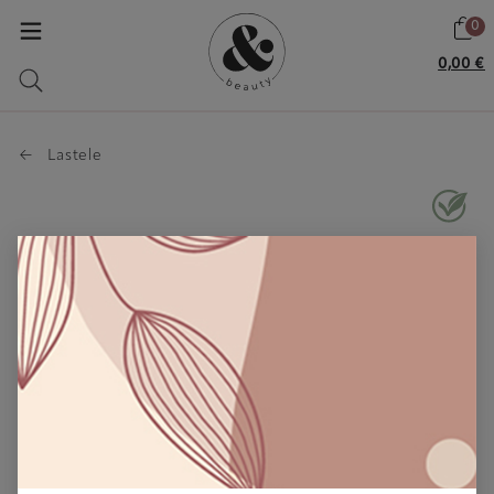
0
0,00 €
Lastele